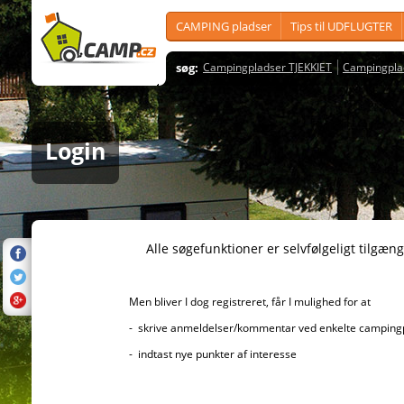
CAMPING pladser
Tips til UDFLUGTER
søg:
Campingpladser TJEKKIET
Campingpla
Login
Alle søgefunktioner er selvfølgeligt tilgængelig
Men bliver I dog registreret, får I mulighed for at
- skrive anmeldelser/kommentar ved enkelte campingplad
- indtast nye punkter af interesse