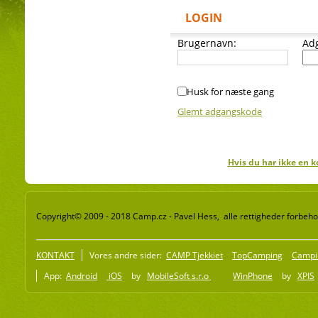
LOGIN
Brugernavn:
Ad
Husk for næste gang
Glemt adgangskode
Hvis du har ikke en k
Copyright© 2009 - 2018 Camp.cz - Pavel Hess, alle rettigheder forbeho
KONTAKT
Vores andre sider:
CAMP Tjekkiet
TopCamping
Campi
App:
Android
iOS
by
MobileSoft s.r.o
WinPhone
by
XPIS