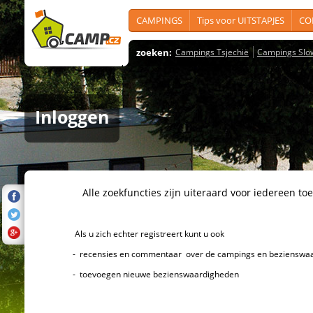
CAMPINGS
Tips voor UITSTAPJES
CO
zoeken:
Campings Tsjechië
Campings Slo
Inloggen
Alle zoekfuncties zijn uiteraard voor iedereen toeg
Als u zich echter registreert kunt u ook
- recensies en commentaar over de campings en bezienswaard
- toevoegen nieuwe bezienswaardigheden