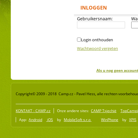
INLOGGEN
Gebruikersnaam:
Wa
Login onthouden
Wachtwoord vergeten
Als u nog geen account
Copyright© 2009 - 2018 Camp.cz - Pavel Hess, alle rechten voorbehou
KONTAKT - CAMP.cz
Onze andere sites:
CAMP Tsjechië
TopCampi
App:
Android
iOS
by
MobileSoft s.r.o
WinPhone
by
XPIS