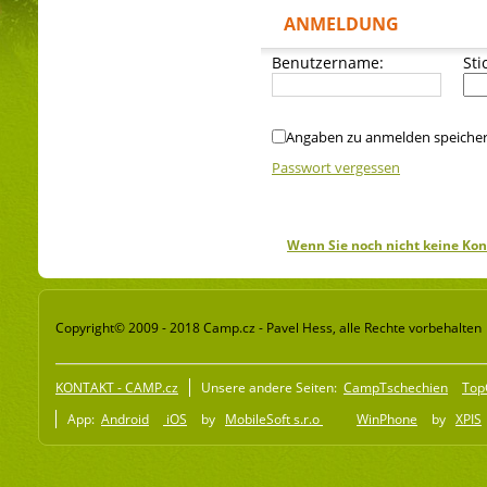
ANMELDUNG
Benutzername:
Sti
Angaben zu anmelden speiche
Passwort vergessen
Wenn Sie noch nicht keine Kon
Copyright© 2009 - 2018 Camp.cz - Pavel Hess, alle Rechte vorbehalten
KONTAKT - CAMP.cz
Unsere andere Seiten:
CampTschechien
Top
App:
Android
iOS
by
MobileSoft s.r.o
WinPhone
by
XPIS