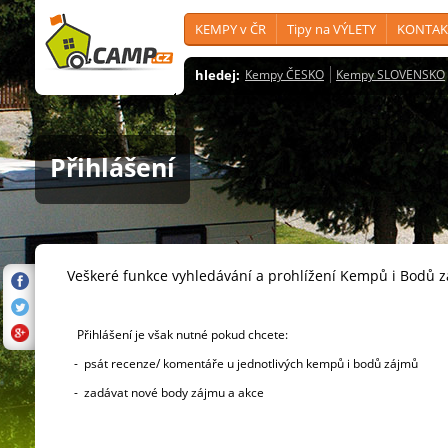
KEMPY v ČR
Tipy na VÝLETY
KONTAK
hledej:
Kempy ČESKO
Kempy SLOVENSKO
Přihlášení
Veškeré funkce vyhledávání a prohlížení Kempů i Bodů 
Přihlášení je však nutné pokud chcete:
- psát recenze/ komentáře u jednotlivých kempů i bodů zájmů
- zadávat nové body zájmu a akce