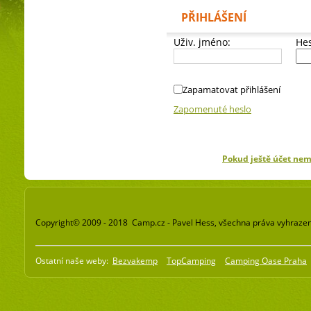
PŘIHLÁŠENÍ
Uživ. jméno:
Hes
Zapamatovat přihlášení
Zapomenuté heslo
Pokud ještě účet ne
Copyright© 2009 - 2018 Camp.cz - Pavel Hess, všechna práva vyhraze
Ostatní naše weby:
Bezvakemp
TopCamping
Camping Oase Praha