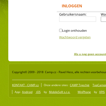
INLOGGEN
Gebruikersnaam:
Wa
Login onthouden
Wachtwoord vergeten
Als u nog geen account
Copyright© 2009 - 2018 Camp.cz - Pavel Hess, alle rechten voorbehou
KONTAKT - CAMP.cz
Onze andere sites:
CAMP Tsjechië
TopCampi
App:
Android
iOS
by
MobileSoft s.r.o
WinPhone
by
XPIS