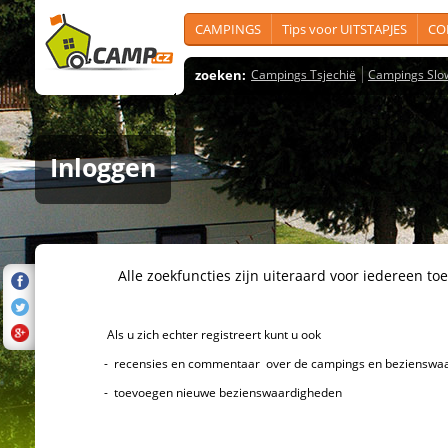
CAMPINGS
Tips voor UITSTAPJES
CO
zoeken:
Campings Tsjechië
Campings Slo
Inloggen
Alle zoekfuncties zijn uiteraard voor iedereen toeg
Als u zich echter registreert kunt u ook
- recensies en commentaar over de campings en bezienswaard
- toevoegen nieuwe bezienswaardigheden