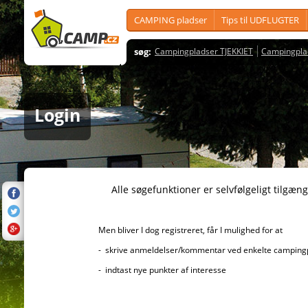
CAMPING pladser
Tips til UDFLUGTER
søg:
Campingpladser TJEKKIET
Campingpla
Login
Alle søgefunktioner er selvfølgeligt tilgængelig
Men bliver I dog registreret, får I mulighed for at
- skrive anmeldelser/kommentar ved enkelte campingplad
- indtast nye punkter af interesse