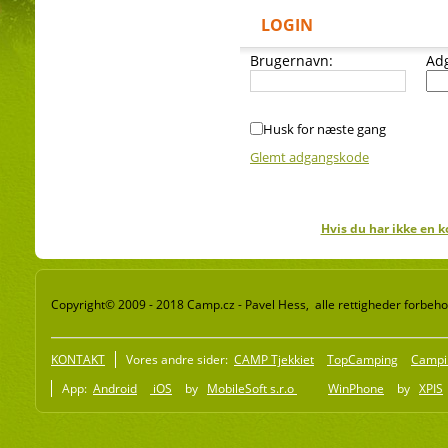
LOGIN
Brugernavn:
Ad
Husk for næste gang
Glemt adgangskode
Hvis du har ikke en k
Copyright© 2009 - 2018 Camp.cz - Pavel Hess, alle rettigheder forbeho
KONTAKT
Vores andre sider:
CAMP Tjekkiet
TopCamping
Campi
App:
Android
iOS
by
MobileSoft s.r.o
WinPhone
by
XPIS