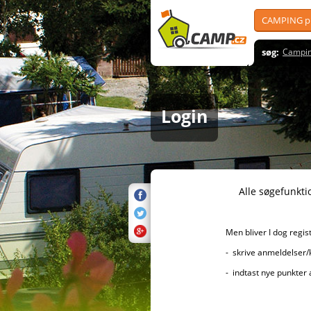
CAMPING pl
søg:
Campin
Login
Alle søgefunktioner er sel
Men bliver I dog registreret, 
- skrive anmeldelser/kommenta
- indtast nye punkter af i