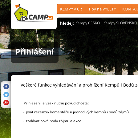
KEMPY v ČR
Tipy na VÝLETY
KONTAK
hledej:
Kempy ČESKO
Kempy SLOVENSKO
Přihlášení
Veškeré funkce vyhledávání a prohlížení Kempů i Bodů 
Přihlášení je však nutné pokud chcete:
- psát recenze/ komentáře u jednotlivých kempů i bodů zájmů
- zadávat nové body zájmu a akce