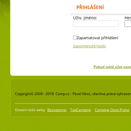
PŘIHLÁŠENÍ
Uživ. jméno:
Hes
Zapamatovat přihlášení
Zapomenuté heslo
Pokud ještě účet ne
Copyright© 2009 - 2018 Camp.cz - Pavel Hess, všechna práva vyhraze
Ostatní naše weby:
Bezvakemp
TopCamping
Camping Oase Praha