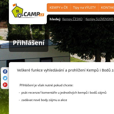
KEMPY v ČR
Tipy na VÝLETY
KONTAK
hledej:
Kempy ČESKO
Kempy SLOVENSKO
Přihlášení
Veškeré funkce vyhledávání a prohlížení Kempů i Bodů 
Přihlášení je však nutné pokud chcete:
- psát recenze/ komentáře u jednotlivých kempů i bodů zájmů
- zadávat nové body zájmu a akce