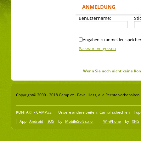
ANMELDUNG
Benutzername:
Sti
Angaben zu anmelden speiche
Passwort vergessen
Wenn Sie noch nicht keine Kon
Copyright© 2009 - 2018 Camp.cz - Pavel Hess, alle Rechte vorbehalten
KONTAKT - CAMP.cz
Unsere andere Seiten:
CampTschechien
Top
App:
Android
iOS
by
MobileSoft s.r.o
WinPhone
by
XPIS