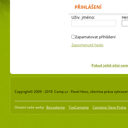
PŘIHLÁŠENÍ
Uživ. jméno:
Hes
Zapamatovat přihlášení
Zapomenuté heslo
Pokud ještě účet ne
Copyright© 2009 - 2018 Camp.cz - Pavel Hess, všechna práva vyhraze
Ostatní naše weby:
Bezvakemp
TopCamping
Camping Oase Praha