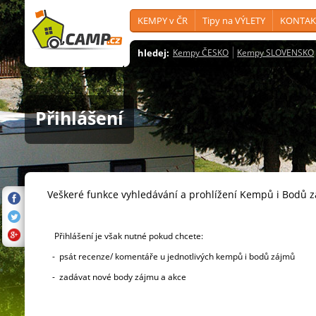
KEMPY v ČR
Tipy na VÝLETY
KONTAK
hledej:
Kempy ČESKO
Kempy SLOVENSKO
Přihlášení
Veškeré funkce vyhledávání a prohlížení Kempů i Bodů 
Přihlášení je však nutné pokud chcete:
- psát recenze/ komentáře u jednotlivých kempů i bodů zájmů
- zadávat nové body zájmu a akce