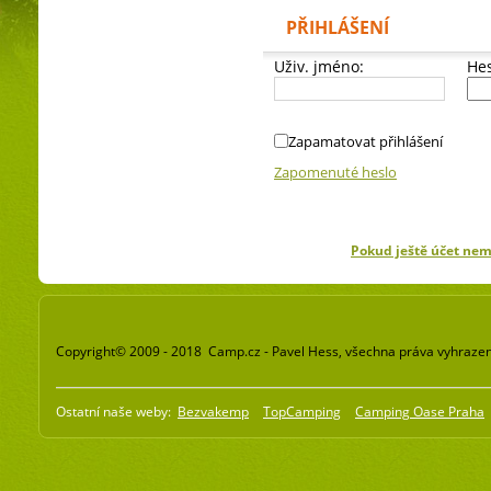
PŘIHLÁŠENÍ
Uživ. jméno:
Hes
Zapamatovat přihlášení
Zapomenuté heslo
Pokud ještě účet ne
Copyright© 2009 - 2018 Camp.cz - Pavel Hess, všechna práva vyhraze
Ostatní naše weby:
Bezvakemp
TopCamping
Camping Oase Praha