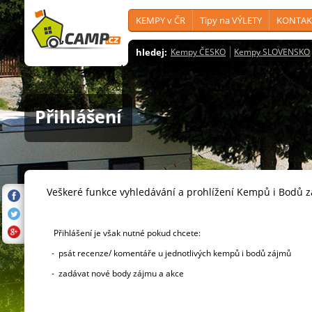
KEMPY v ČR
Tipy na VÝLETY
KONTAK
hledej:
Kempy ČESKO
Kempy SLOVENSKO
Přihlášení
Veškeré funkce vyhledávání a prohlížení Kempů i Bodů 
Přihlášení je však nutné pokud chcete:
- psát recenze/ komentáře u jednotlivých kempů i bodů zájmů
- zadávat nové body zájmu a akce