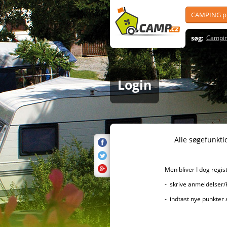
CAMPING pl
søg:
Campin
Login
Alle søgefunktioner er sel
Men bliver I dog registreret, 
- skrive anmeldelser/kommenta
- indtast nye punkter af i