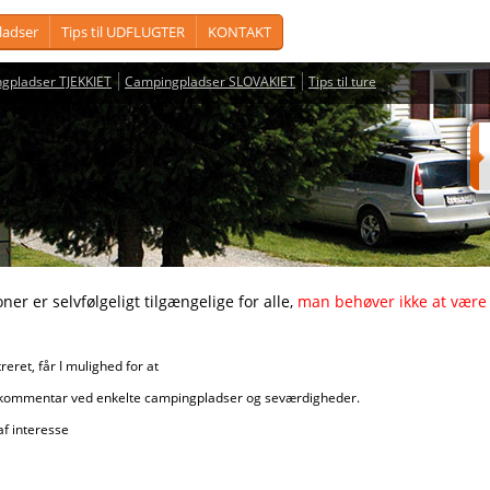
adser
Tips til UDFLUGTER
KONTAKT
gpladser TJEKKIET
Campingpladser SLOVAKIET
Tips til ture
vfølgeligt tilgængelige for alle,
man behøver ikke at være 
får I mulighed for at
r ved enkelte campingpladser og seværdigheder.
nteresse