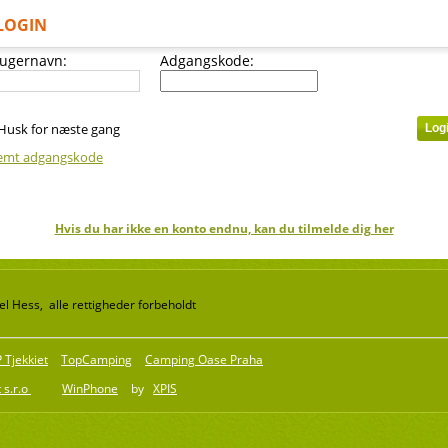
LOGIN
ugernavn:
Adgangskode:
Husk for næste gang
emt adgangskode
Hvis du har ikke en konto endnu, kan du tilmelde dig her
l Hess, alle rettigheder forbeholdt
Tjekkiet
TopCamping
Camping Oase Praha
 s.r.o
WinPhone
by
XPIS