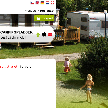
*logget:
ingen logget
Log ind
registreret
i forvejen.