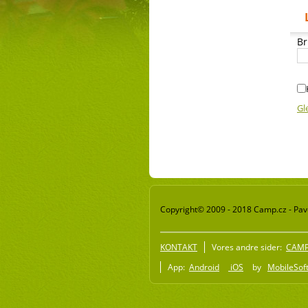
Br
Gl
Copyright© 2009 - 2018 Camp.cz - Pave
KONTAKT
Vores andre sider:
CAMP 
App:
Android
iOS
by
MobileSoft