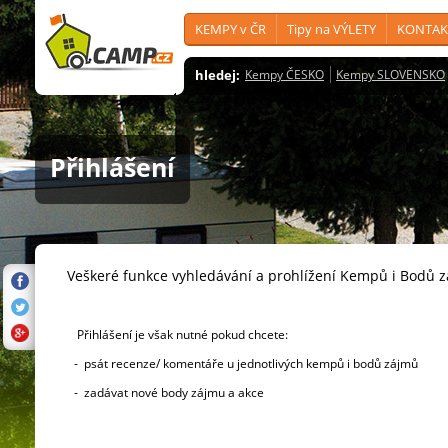
KEMPY v ČR
Tipy na VÝLETY
KONTAK
hledej:
Kempy ČESKO
Kempy SLOVENSKO
Přihlášení
Veškeré funkce vyhledávání a prohlížení Kempů i Bodů 
Přihlášení je však nutné pokud chcete:
- psát recenze/ komentáře u jednotlivých kempů i bodů zájmů
- zadávat nové body zájmu a akce