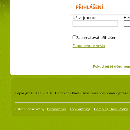
PŘIHLÁŠENÍ
Uživ. jméno:
Hes
Zapamatovat přihlášení
Zapomenuté heslo
Pokud ještě účet ne
Copyright© 2009 - 2018 Camp.cz - Pavel Hess, všechna práva vyhraze
Ostatní naše weby:
Bezvakemp
TopCamping
Camping Oase Praha