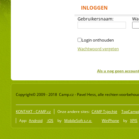
INLOGGEN
Gebruikersnaam:
Wa
Login onthouden
Wachtwoord vergeten
Als u nog geen account
Copyright© 2009 - 2018 Camp.cz - Pavel Hess, alle rechten voorbehou
KONTAKT - CAMP.cz
Onze andere sites:
CAMP Tsjechië
TopCampi
App:
Android
iOS
by
MobileSoft s.r.o
WinPhone
by
XPIS