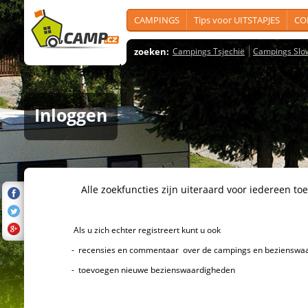
CAMPINGS
Tips voor UITSTAPJES
CO
zoeken:
Campings Tsjechië
Campings Slo
Inloggen
Alle zoekfuncties zijn uiteraard voor iedereen toeg
Als u zich echter registreert kunt u ook
- recensies en commentaar over de campings en bezienswaard
- toevoegen nieuwe bezienswaardigheden