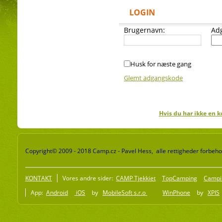
LOGIN
Brugernavn:
Ad
Husk for næste gang
Glemt adgangskode
Hvis du har ikke en k
Copyright© 2009 - 2018 Camp.cz - Pavel Hess, alle rettigheder forbeho
KONTAKT
Vores andre sider:
CAMP Tjekkiet
TopCamping
Campi
App:
Android
iOS
by
MobileSoft s.r.o
WinPhone
by
XPIS