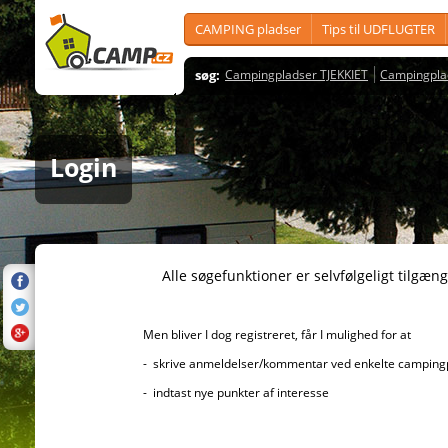
CAMPING pladser
Tips til UDFLUGTER
søg:
Campingpladser TJEKKIET
Campingpla
Login
Alle søgefunktioner er selvfølgeligt tilgængelig
Men bliver I dog registreret, får I mulighed for at
- skrive anmeldelser/kommentar ved enkelte campingplad
- indtast nye punkter af interesse