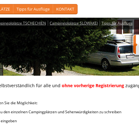
LÄTZE
Tipps für Ausflüge
KONTAKT
pingplplätze TSCHECHIEN
Campingplplätze SLOWAKEI
Tipps für Ausflüge
lbstverständlich für alle und
ohne vorherige Registrierung
zugäng
Sie die Möglichkeit:
en einzelnen Campingplätzen und Sehenwürdigkeiten zu schreiben
iten eingeben