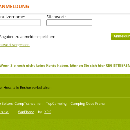
ANMELDUNG
nutzername:
Stichwort:
Angaben zu anmelden speichern
sswort vergessen
Wenn Sie noch nicht keine Konto haben, können Sie sich hier REGISTRIERE
l Hess, alle Rechte vorbehalten
e Seiten:
CampTschechien
TopCamping
Camping Oase Praha
 s.r.o
WinPhone
by
XPIS