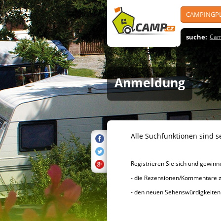
CAMPINGP
suche:
Cam
Anmeldung
Alle Suchfunktionen sind se
Registrieren Sie sich und gewinnen 
- die Rezensionen/Kommentare zu d
- den neuen Sehenswürdigke