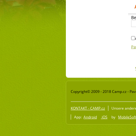
Be
Pa
Copyright© 2009 - 2018 Camp.cz - Pave
KONTAKT - CAMP.cz
Unsere ander
App:
Android
iOS
by
MobileSoft