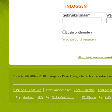
INLOGGEN
Gebruikersnaam:
Wa
Login onthouden
Wachtwoord vergeten
Als u nog geen account
Copyright© 2009 - 2018 Camp.cz - Pavel Hess, alle rechten voorbehou
KONTAKT - CAMP.cz
Onze andere sites:
CAMP Tsjechië
TopCampi
App:
Android
iOS
by
MobileSoft s.r.o
WinPhone
by
XPIS