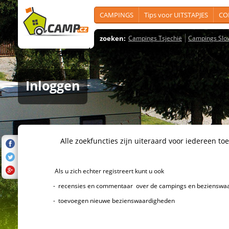
CAMPINGS
Tips voor UITSTAPJES
CO
zoeken:
Campings Tsjechië
Campings Slo
Inloggen
Alle zoekfuncties zijn uiteraard voor iedereen toeg
Als u zich echter registreert kunt u ook
- recensies en commentaar over de campings en bezienswaard
- toevoegen nieuwe bezienswaardigheden