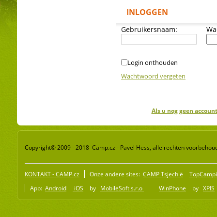
INLOGGEN
Gebruikersnaam:
Wa
Login onthouden
Wachtwoord vergeten
Als u nog geen account
Copyright© 2009 - 2018 Camp.cz - Pavel Hess, alle rechten voorbehou
KONTAKT - CAMP.cz
Onze andere sites:
CAMP Tsjechië
TopCampi
App:
Android
iOS
by
MobileSoft s.r.o
WinPhone
by
XPIS