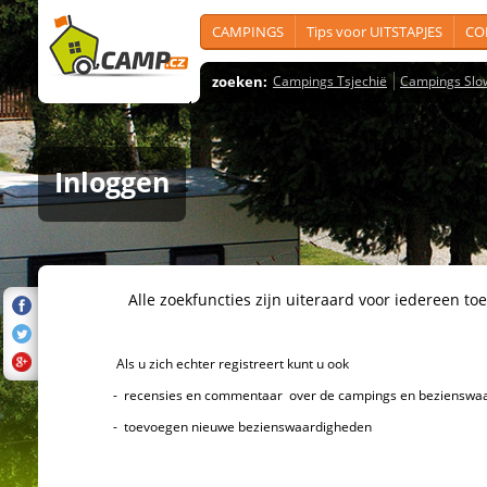
CAMPINGS
Tips voor UITSTAPJES
CO
zoeken:
Campings Tsjechië
Campings Slo
Inloggen
Alle zoekfuncties zijn uiteraard voor iedereen toeg
Als u zich echter registreert kunt u ook
- recensies en commentaar over de campings en bezienswaard
- toevoegen nieuwe bezienswaardigheden