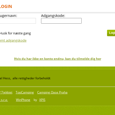
LOGIN
ugernavn:
Adgangskode:
Husk for næste gang
emt adgangskode
Hvis du har ikke en konto endnu, kan du tilmelde dig her
l Hess, alle rettigheder forbeholdt
Tjekkiet
TopCamping
Camping Oase Praha
 s.r.o
WinPhone
by
XPIS