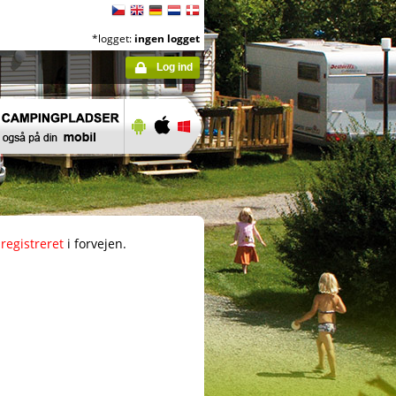
*logget:
ingen logget
Log ind
registreret
i forvejen.