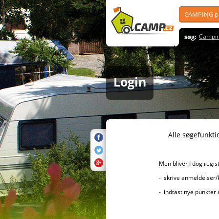
CAMPING pl
søg:
Campin
Login
Alle søgefunktioner er sel
Men bliver I dog registreret, 
- skrive anmeldelser/kommenta
- indtast nye punkter af i