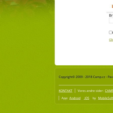
Br
Gl
Copyright© 2009 - 2018 Camp.cz - Pave
KONTAKT
Vores andre sider:
CAMP 
App:
Android
iOS
by
MobileSoft