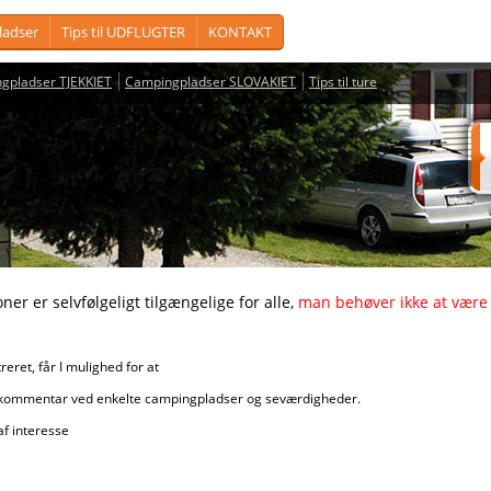
adser
Tips til UDFLUGTER
KONTAKT
gpladser TJEKKIET
Campingpladser SLOVAKIET
Tips til ture
vfølgeligt tilgængelige for alle,
man behøver ikke at være 
får I mulighed for at
r ved enkelte campingpladser og seværdigheder.
nteresse