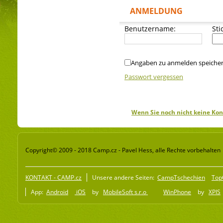
ANMELDUNG
Benutzername:
Sti
Angaben zu anmelden speiche
Passwort vergessen
Wenn Sie noch nicht keine Kon
Copyright© 2009 - 2018 Camp.cz - Pavel Hess, alle Rechte vorbehalten
KONTAKT - CAMP.cz
Unsere andere Seiten:
CampTschechien
Top
App:
Android
iOS
by
MobileSoft s.r.o
WinPhone
by
XPIS