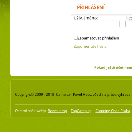
PŘIHLÁŠENÍ
Uživ. jméno:
Hes
Zapamatovat přihlášení
Zapomenuté heslo
Pokud ještě účet ne
Copyright© 2009 - 2018 Camp.cz - Pavel Hess, všechna práva vyhraze
Ostatní naše weby:
Bezvakemp
TopCamping
Camping Oase Praha