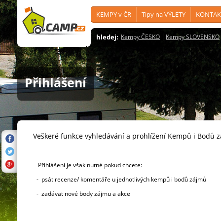
KEMPY v ČR
Tipy na VÝLETY
KONTAK
hledej:
Kempy ČESKO
Kempy SLOVENSKO
Přihlášení
Veškeré funkce vyhledávání a prohlížení Kempů i Bodů 
Přihlášení je však nutné pokud chcete:
- psát recenze/ komentáře u jednotlivých kempů i bodů zájmů
- zadávat nové body zájmu a akce