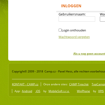
INLOGGEN
Gebruikersnaam:
Wa
Login onthouden
Wachtwoord vergeten
Als u nog geen account
Copyright© 2009 - 2018 Camp.cz - Pavel Hess, alle rechten voorbehou
KONTAKT - CAMP.cz
Onze andere sites:
CAMP Tsjechië
TopCampi
App:
Android
iOS
by
MobileSoft s.r.o
WinPhone
by
XPIS