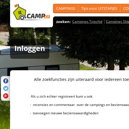
CAMPINGS
Tips voor UITSTAPJES
CO
zoeken:
Campings Tsjechië
Campings Slo
Inloggen
Alle zoekfuncties zijn uiteraard voor iedereen toeg
Als u zich echter registreert kunt u ook
- recensies en commentaar over de campings en bezienswaard
- toevoegen nieuwe bezienswaardigheden