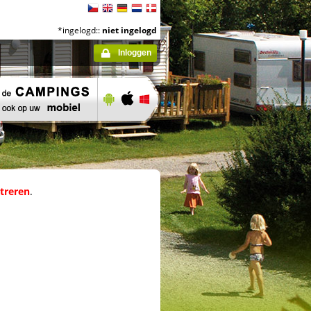
*ingelogd::
niet ingelogd
Inloggen
streren
.