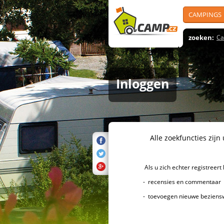
CAMPINGS
zoeken:
Ca
Inloggen
Alle zoekfuncties zijn uiter
Als u zich echter registreert k
- recensies en commentaar over 
- toevoegen nieuwe bezienswa