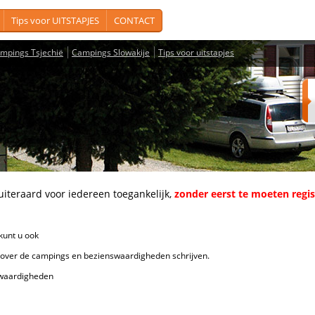
Tips voor UITSTAPJES
CONTACT
mpings Tsjechië
Campings Slowakije
Tips voor uitstapjes
aard voor iedereen toegankelijk,
zonder eerst te moeten regi
unt u ook
de campings en bezienswaardigheden schrijven.
ardigheden