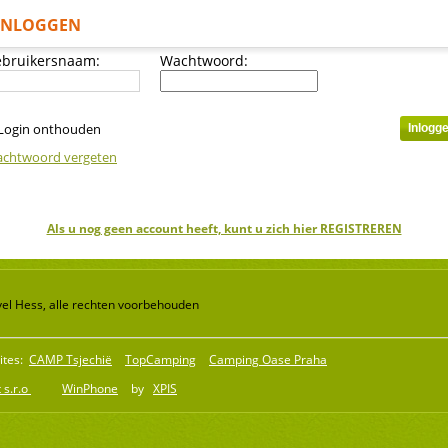
INLOGGEN
bruikersnaam:
Wachtwoord:
Login onthouden
chtwoord vergeten
Als u nog geen account heeft, kunt u zich hier REGISTREREN
el Hess, alle rechten voorbehouden
ites:
CAMP Tsjechië
TopCamping
Camping Oase Praha
 s.r.o
WinPhone
by
XPIS