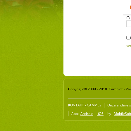
Ge
Wa
Copyright© 2009 - 2018 Camp.cz - Pav
KONTAKT - CAMP.cz
Onze andere s
App:
Android
iOS
by
MobileSoft