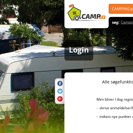
CAMPING pl
søg:
Campin
Login
Alle søgefunktioner er sel
Men bliver I dog registreret, 
- skrive anmeldelser/kommenta
- indtast nye punkter af i