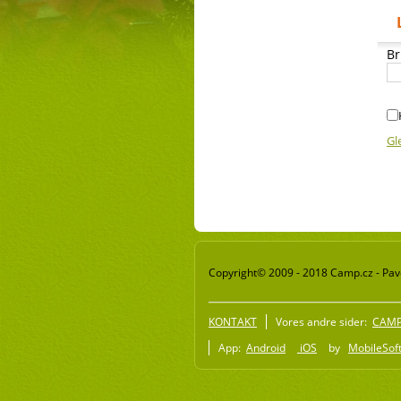
Br
Gl
Copyright© 2009 - 2018 Camp.cz - Pave
KONTAKT
Vores andre sider:
CAMP 
App:
Android
iOS
by
MobileSoft