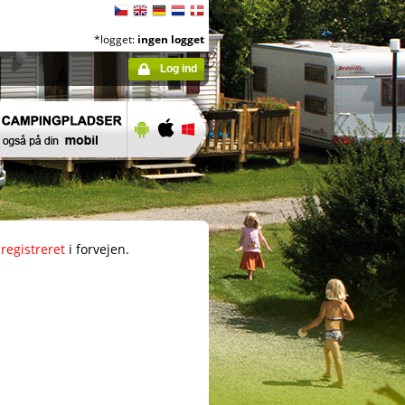
*logget:
ingen logget
Log ind
registreret
i forvejen.