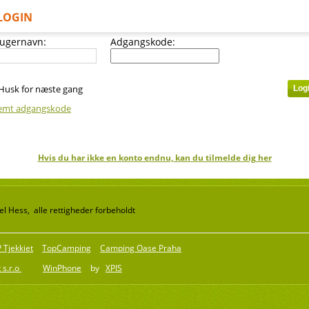
LOGIN
ugernavn:
Adgangskode:
Husk for næste gang
emt adgangskode
Hvis du har ikke en konto endnu, kan du tilmelde dig her
l Hess, alle rettigheder forbeholdt
Tjekkiet
TopCamping
Camping Oase Praha
 s.r.o
WinPhone
by
XPIS