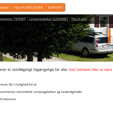
adser
Tips til UDFLUGTER
KONTAKT
gpladser TJEKKIET
Campingpladser SLOVAKIET
Tips til ture
vfølgeligt tilgængelige for alle,
man behøver ikke at være 
får I mulighed for at
r ved enkelte campingpladser og seværdigheder.
nteresse