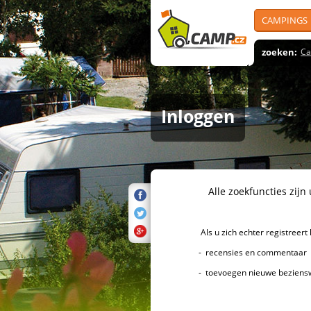
CAMPINGS
zoeken:
Ca
Inloggen
Alle zoekfuncties zijn uiter
Als u zich echter registreert k
- recensies en commentaar over 
- toevoegen nieuwe bezienswa