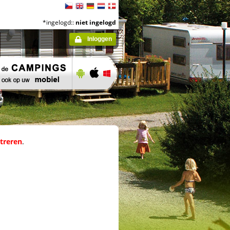
*ingelogd::
niet ingelogd
Inloggen
streren
.