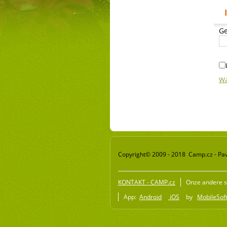
Ge
Wa
Copyright© 2009 - 2018 Camp.cz - Pav
KONTAKT - CAMP.cz
Onze andere s
App:
Android
iOS
by
MobileSoft