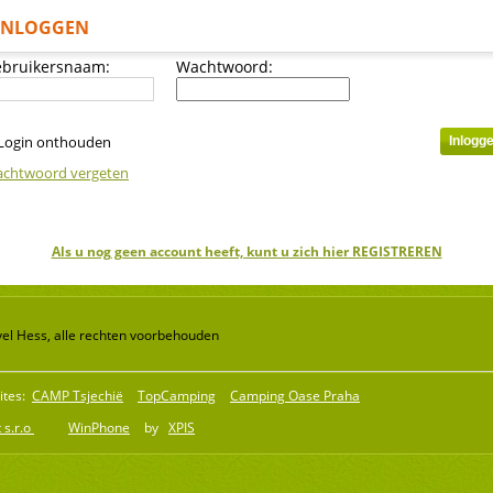
INLOGGEN
bruikersnaam:
Wachtwoord:
Login onthouden
chtwoord vergeten
Als u nog geen account heeft, kunt u zich hier REGISTREREN
el Hess, alle rechten voorbehouden
ites:
CAMP Tsjechië
TopCamping
Camping Oase Praha
 s.r.o
WinPhone
by
XPIS