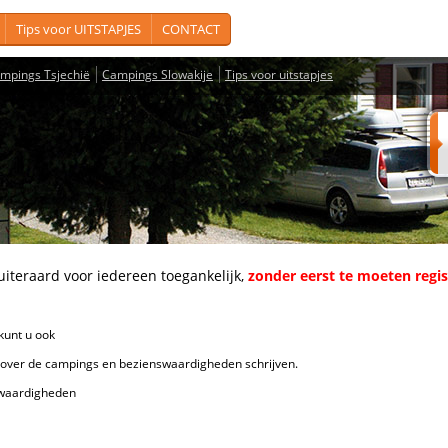
Tips voor UITSTAPJES
CONTACT
mpings Tsjechië
Campings Slowakije
Tips voor uitstapjes
aard voor iedereen toegankelijk,
zonder eerst te moeten regi
unt u ook
de campings en bezienswaardigheden schrijven.
ardigheden