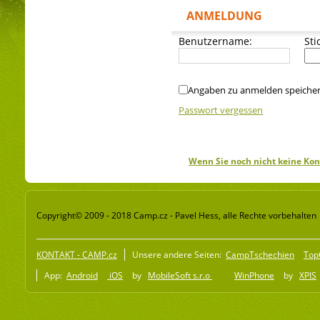
ANMELDUNG
Benutzername:
Sti
Angaben zu anmelden speiche
Passwort vergessen
Wenn Sie noch nicht keine Kon
Copyright© 2009 - 2018 Camp.cz - Pavel Hess, alle Rechte vorbehalten
KONTAKT - CAMP.cz
Unsere andere Seiten:
CampTschechien
Top
App:
Android
iOS
by
MobileSoft s.r.o
WinPhone
by
XPIS