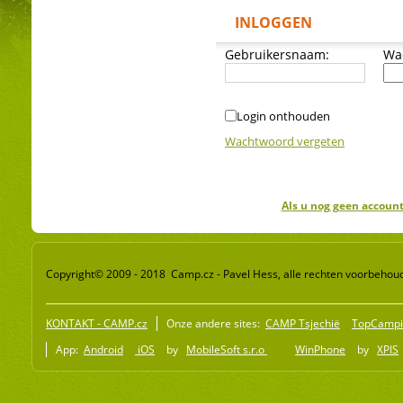
INLOGGEN
Gebruikersnaam:
Wa
Login onthouden
Wachtwoord vergeten
Als u nog geen account
Copyright© 2009 - 2018 Camp.cz - Pavel Hess, alle rechten voorbehou
KONTAKT - CAMP.cz
Onze andere sites:
CAMP Tsjechië
TopCampi
App:
Android
iOS
by
MobileSoft s.r.o
WinPhone
by
XPIS