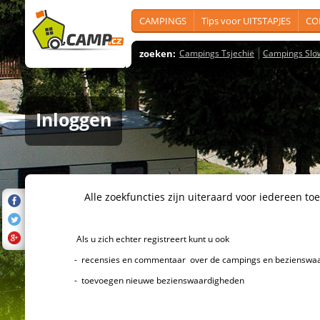
CAMPINGS
Tips voor UITSTAPJES
CO
zoeken:
Campings Tsjechië
Campings Slo
Inloggen
Alle zoekfuncties zijn uiteraard voor iedereen toeg
Als u zich echter registreert kunt u ook
- recensies en commentaar over de campings en bezienswaard
- toevoegen nieuwe bezienswaardigheden