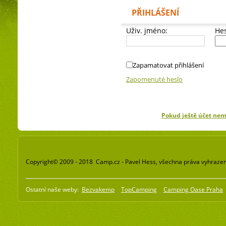
PŘIHLÁŠENÍ
Uživ. jméno:
Hes
Zapamatovat přihlášení
Zapomenuté heslo
Pokud ještě účet ne
Copyright© 2009 - 2018 Camp.cz - Pavel Hess, všechna práva vyhraze
Ostatní naše weby:
Bezvakemp
TopCamping
Camping Oase Praha