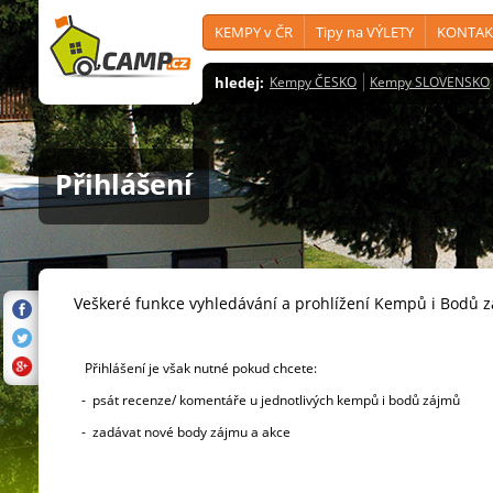
KEMPY v ČR
Tipy na VÝLETY
KONTAK
hledej:
Kempy ČESKO
Kempy SLOVENSKO
Přihlášení
Veškeré funkce vyhledávání a prohlížení Kempů i Bodů 
Přihlášení je však nutné pokud chcete:
- psát recenze/ komentáře u jednotlivých kempů i bodů zájmů
- zadávat nové body zájmu a akce