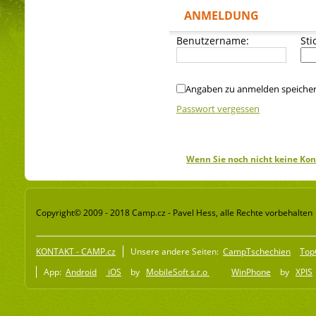
ANMELDUNG
Benutzername:
Sti
Angaben zu anmelden speiche
Passwort vergessen
Wenn Sie noch nicht keine Kon
Copyright© 2009 - 2018 Camp.cz - Pavel Hess, alle Rechte vorbehalten
KONTAKT - CAMP.cz
Unsere andere Seiten:
CampTschechien
Top
App:
Android
iOS
by
MobileSoft s.r.o
WinPhone
by
XPIS