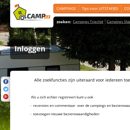
CAMPINGS
Tips voor UITSTAPJES
CO
zoeken:
Campings Tsjechië
Campings Slo
Inloggen
Alle zoekfuncties zijn uiteraard voor iedereen toeg
Als u zich echter registreert kunt u ook
- recensies en commentaar over de campings en bezienswaard
- toevoegen nieuwe bezienswaardigheden