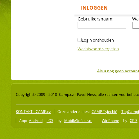
INLOGGEN
Gebruikersnaam:
Wa
Login onthouden
Wachtwoord vergeten
Als u nog geen account
Copyright© 2009 - 2018 Camp.cz - Pavel Hess, alle rechten voorbehou
KONTAKT - CAMP.cz
Onze andere sites:
CAMP Tsjechië
TopCampi
App:
Android
iOS
by
MobileSoft s.r.o
WinPhone
by
XPIS