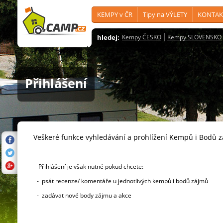
KEMPY v ČR
Tipy na VÝLETY
KONTAK
hledej:
Kempy ČESKO
Kempy SLOVENSKO
Přihlášení
Veškeré funkce vyhledávání a prohlížení Kempů i Bodů 
Přihlášení je však nutné pokud chcete:
- psát recenze/ komentáře u jednotlivých kempů i bodů zájmů
- zadávat nové body zájmu a akce