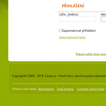
PŘIHLÁŠENÍ
Uživ. jméno:
Hes
Zapamatovat přihlášení
Zapomenuté heslo
Pokud ještě účet ne
Copyright© 2009 - 2018 Camp.cz - Pavel Hess, všechna práva vyhraze
Ostatní naše weby:
Bezvakemp
TopCamping
Camping Oase Praha