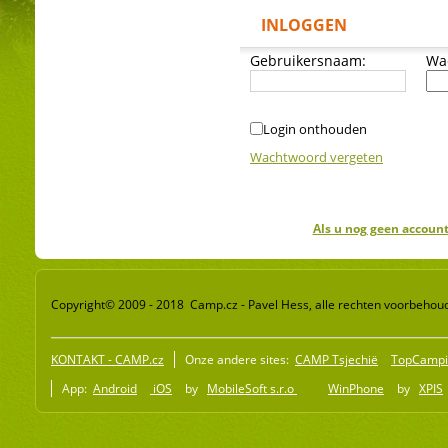
INLOGGEN
Gebruikersnaam:
Wa
Login onthouden
Wachtwoord vergeten
Als u nog geen account
Copyright© 2009 - 2018 Camp.cz - Pavel Hess, alle rechten voorbehou
KONTAKT - CAMP.cz
Onze andere sites:
CAMP Tsjechië
TopCampi
App:
Android
iOS
by
MobileSoft s.r.o
WinPhone
by
XPIS