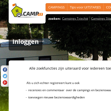
CAMPINGS
Tips voor UITSTAPJES
CO
zoeken:
Campings Tsjechië
Campings Slo
Inloggen
Alle zoekfuncties zijn uiteraard voor iedereen toeg
Als u zich echter registreert kunt u ook
- recensies en commentaar over de campings en bezienswaard
- toevoegen nieuwe bezienswaardigheden