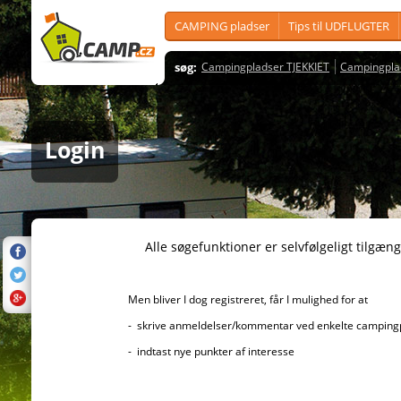
CAMPING pladser
Tips til UDFLUGTER
søg:
Campingpladser TJEKKIET
Campingpla
Login
Alle søgefunktioner er selvfølgeligt tilgængelig
Men bliver I dog registreret, får I mulighed for at
- skrive anmeldelser/kommentar ved enkelte campingplad
- indtast nye punkter af interesse