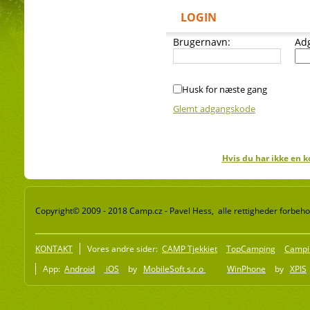
LOGIN
Brugernavn:
Ad
Husk for næste gang
Glemt adgangskode
Hvis du har ikke en k
Copyright© 2009 - 2018 Camp.cz - Pavel Hess, alle rettigheder forbeho
KONTAKT
Vores andre sider:
CAMP Tjekkiet
TopCamping
Campi
App:
Android
iOS
by
MobileSoft s.r.o
WinPhone
by
XPIS