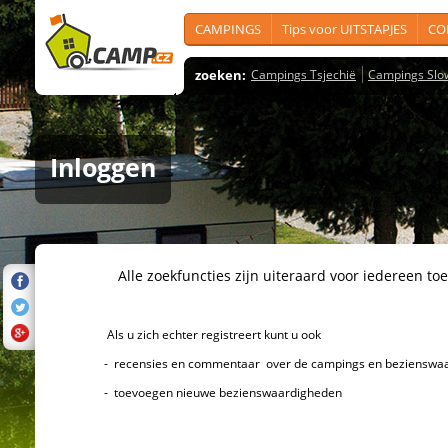
CAMPINGS
Tips voor UITSTAPJES
CO
zoeken:
Campings Tsjechië
Campings Slo
Inloggen
Alle zoekfuncties zijn uiteraard voor iedereen toeg
Als u zich echter registreert kunt u ook
- recensies en commentaar over de campings en bezienswaard
- toevoegen nieuwe bezienswaardigheden