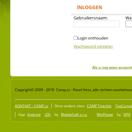
INLOGGEN
Gebruikersnaam:
Wa
Login onthouden
Wachtwoord vergeten
Als u nog geen account
Copyright© 2009 - 2018 Camp.cz - Pavel Hess, alle rechten voorbehou
KONTAKT - CAMP.cz
Onze andere sites:
CAMP Tsjechië
TopCampi
App:
Android
iOS
by
MobileSoft s.r.o
WinPhone
by
XPIS