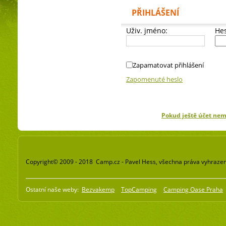
PŘIHLÁŠENÍ
Uživ. jméno:
Hes
Zapamatovat přihlášení
Zapomenuté heslo
Pokud ještě účet ne
Copyright© 2009 - 2018 Camp.cz - Pavel Hess, všechna práva vyhraze
Ostatní naše weby:
Bezvakemp
TopCamping
Camping Oase Praha