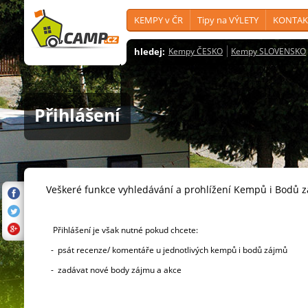
KEMPY v ČR
Tipy na VÝLETY
KONTAK
hledej:
Kempy ČESKO
Kempy SLOVENSKO
Přihlášení
Veškeré funkce vyhledávání a prohlížení Kempů i Bodů 
Přihlášení je však nutné pokud chcete:
- psát recenze/ komentáře u jednotlivých kempů i bodů zájmů
- zadávat nové body zájmu a akce