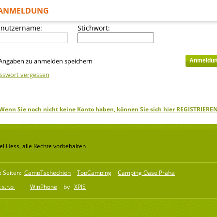
ANMELDUNG
nutzername:
Stichwort:
Angaben zu anmelden speichern
sswort vergessen
Wenn Sie noch nicht keine Konto haben, können Sie sich hier REGISTRIERE
l Hess, alle Rechte vorbehalten
e Seiten:
CampTschechien
TopCamping
Camping Oase Praha
 s.r.o
WinPhone
by
XPIS