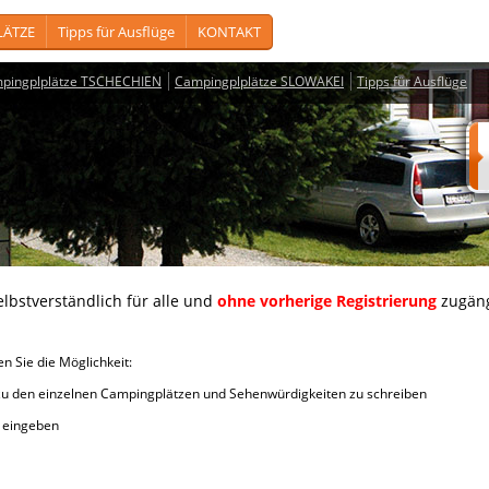
LÄTZE
Tipps für Ausflüge
KONTAKT
pingplplätze TSCHECHIEN
Campingplplätze SLOWAKEI
Tipps für Ausflüge
lbstverständlich für alle und
ohne vorherige Registrierung
zugäng
Sie die Möglichkeit:
en einzelnen Campingplätzen und Sehenwürdigkeiten zu schreiben
iten eingeben