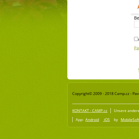
Be
Pa
Copyright© 2009 - 2018 Camp.cz - Pave
KONTAKT - CAMP.cz
Unsere ander
App:
Android
iOS
by
MobileSoft