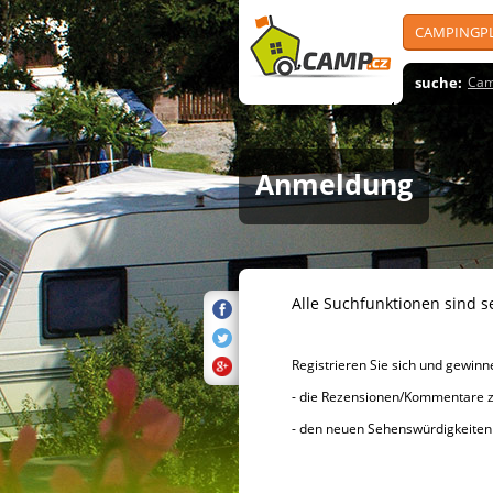
CAMPINGP
suche:
Cam
Anmeldung
Alle Suchfunktionen sind se
Registrieren Sie sich und gewinnen 
- die Rezensionen/Kommentare zu d
- den neuen Sehenswürdigke