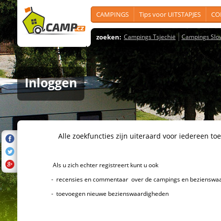
CAMPINGS
Tips voor UITSTAPJES
CO
zoeken:
Campings Tsjechië
Campings Slo
Inloggen
Alle zoekfuncties zijn uiteraard voor iedereen toeg
Als u zich echter registreert kunt u ook
- recensies en commentaar over de campings en bezienswaard
- toevoegen nieuwe bezienswaardigheden