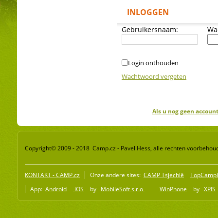
INLOGGEN
Gebruikersnaam:
Wa
Login onthouden
Wachtwoord vergeten
Als u nog geen account
Copyright© 2009 - 2018 Camp.cz - Pavel Hess, alle rechten voorbehou
KONTAKT - CAMP.cz
Onze andere sites:
CAMP Tsjechië
TopCampi
App:
Android
iOS
by
MobileSoft s.r.o
WinPhone
by
XPIS