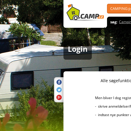
CAMPING pl
søg:
Campin
Login
Alle søgefunktioner er sel
Men bliver I dog registreret, 
- skrive anmeldelser/kommenta
- indtast nye punkter af i