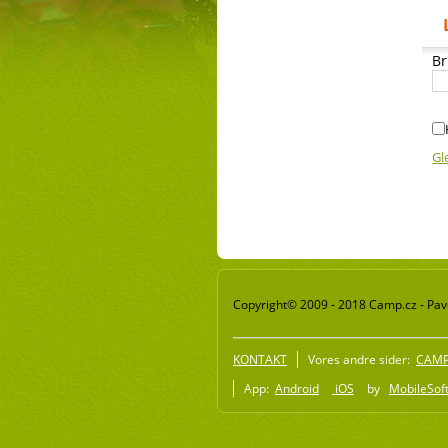
Br
Gl
Copyright© 2009 - 2018 Camp.cz - Pave
KONTAKT
Vores andre sider:
CAMP 
App:
Android
iOS
by
MobileSoft