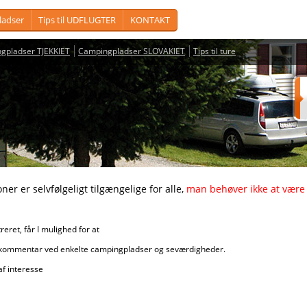
adser
Tips til UDFLUGTER
KONTAKT
gpladser TJEKKIET
Campingpladser SLOVAKIET
Tips til ture
vfølgeligt tilgængelige for alle,
man behøver ikke at være 
får I mulighed for at
r ved enkelte campingpladser og seværdigheder.
nteresse