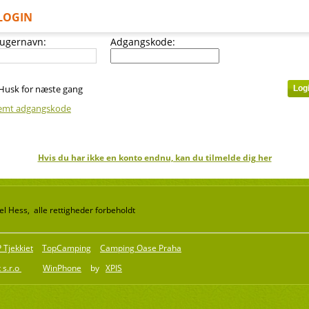
LOGIN
ugernavn:
Adgangskode:
Husk for næste gang
emt adgangskode
Hvis du har ikke en konto endnu, kan du tilmelde dig her
l Hess, alle rettigheder forbeholdt
Tjekkiet
TopCamping
Camping Oase Praha
 s.r.o
WinPhone
by
XPIS