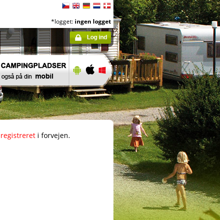
*logget:
ingen logget
Log ind
registreret
i forvejen.