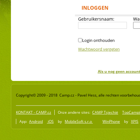
INLOGGEN
Gebruikersnaam:
Wa
Login onthouden
Wachtwoord vergeten
Als u nog geen account
Copyright© 2009 - 2018 Camp.cz - Pavel Hess, alle rechten voorbehou
KONTAKT - CAMP.cz
Onze andere sites:
CAMP Tsjechië
TopCampi
App:
Android
iOS
by
MobileSoft s.r.o
WinPhone
by
XPIS