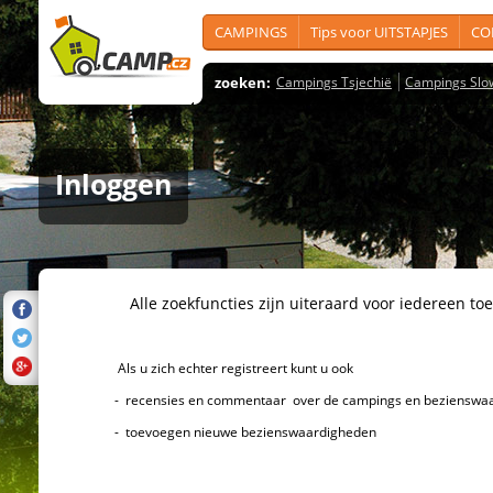
CAMPINGS
Tips voor UITSTAPJES
CO
zoeken:
Campings Tsjechië
Campings Slo
Inloggen
Alle zoekfuncties zijn uiteraard voor iedereen toeg
Als u zich echter registreert kunt u ook
- recensies en commentaar over de campings en bezienswaard
- toevoegen nieuwe bezienswaardigheden