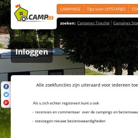
CAMPINGS
Tips voor UITSTAPJES
CO
zoeken:
Campings Tsjechië
Campings Slo
Inloggen
Alle zoekfuncties zijn uiteraard voor iedereen toeg
Als u zich echter registreert kunt u ook
- recensies en commentaar over de campings en bezienswaard
- toevoegen nieuwe bezienswaardigheden