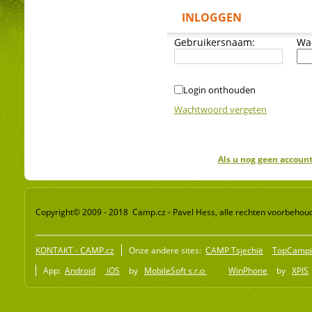
INLOGGEN
Gebruikersnaam:
Wa
Login onthouden
Wachtwoord vergeten
Als u nog geen account
Copyright© 2009 - 2018 Camp.cz - Pavel Hess, alle rechten voorbehou
KONTAKT - CAMP.cz
Onze andere sites:
CAMP Tsjechië
TopCampi
App:
Android
iOS
by
MobileSoft s.r.o
WinPhone
by
XPIS