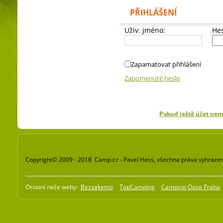
PŘIHLÁŠENÍ
Uživ. jméno:
Hes
Zapamatovat přihlášení
Zapomenuté heslo
Pokud ještě účet ne
Copyright© 2009 - 2018 Camp.cz - Pavel Hess, všechna práva vyhraze
Ostatní naše weby:
Bezvakemp
TopCamping
Camping Oase Praha