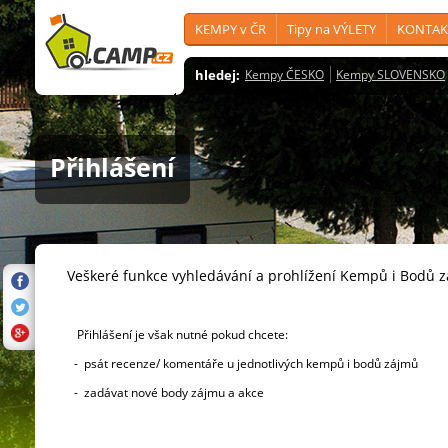
KEMPY v ČR
Tipy na VÝLETY
KONTAK
hledej:
Kempy ČESKO
Kempy SLOVENSKO
Přihlášení
Veškeré funkce vyhledávání a prohlížení Kempů i Bodů 
Přihlášení je však nutné pokud chcete:
- psát recenze/ komentáře u jednotlivých kempů i bodů zájmů
- zadávat nové body zájmu a akce