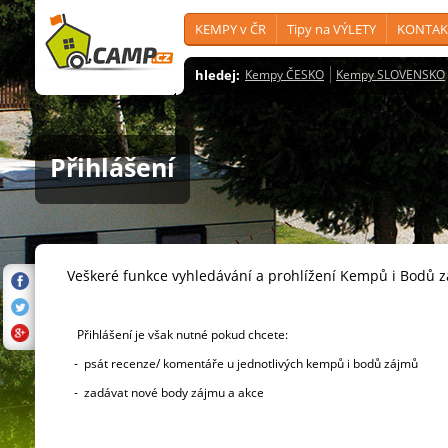
KEMPY v ČR
Tipy na VÝLETY
KONTAK
hledej:
Kempy ČESKO
Kempy SLOVENSKO
Přihlášení
Veškeré funkce vyhledávání a prohlížení Kempů i Bodů 
Přihlášení je však nutné pokud chcete:
- psát recenze/ komentáře u jednotlivých kempů i bodů zájmů
- zadávat nové body zájmu a akce