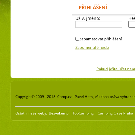
PŘIHLÁŠENÍ
Uživ. jméno:
Hes
Zapamatovat přihlášení
Zapomenuté heslo
Pokud ještě účet ne
Copyright© 2009 - 2018 Camp.cz - Pavel Hess, všechna práva vyhraze
Ostatní naše weby:
Bezvakemp
TopCamping
Camping Oase Praha