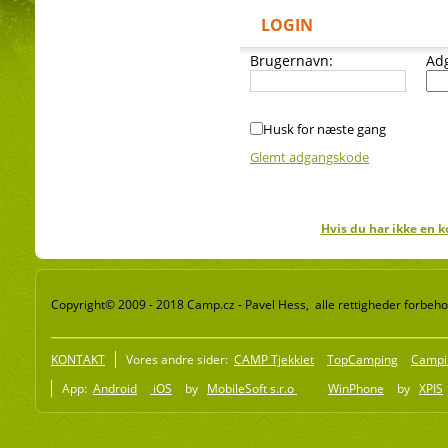
LOGIN
Brugernavn:
Ad
Husk for næste gang
Glemt adgangskode
Hvis du har ikke en k
Copyright© 2009 - 2018 Camp.cz - Pavel Hess, alle rettigheder forbeho
KONTAKT
Vores andre sider:
CAMP Tjekkiet
TopCamping
Campi
App:
Android
iOS
by
MobileSoft s.r.o
WinPhone
by
XPIS