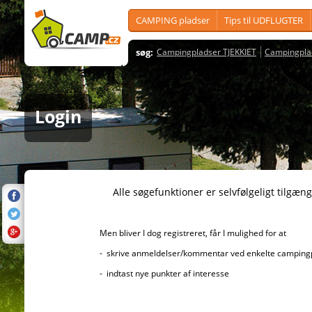
CAMPING pladser
Tips til UDFLUGTER
søg:
Campingpladser TJEKKIET
Campingpla
Login
Alle søgefunktioner er selvfølgeligt tilgængelig
Men bliver I dog registreret, får I mulighed for at
- skrive anmeldelser/kommentar ved enkelte campingplad
- indtast nye punkter af interesse