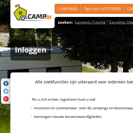
CAMPINGS
Tips voor UITSTAPJES
CO
zoeken:
Campings Tsjechië
Campings Slo
Inloggen
Alle zoekfuncties zijn uiteraard voor iedereen toeg
Als u zich echter registreert kunt u ook
- recensies en commentaar over de campings en bezienswaard
- toevoegen nieuwe bezienswaardigheden