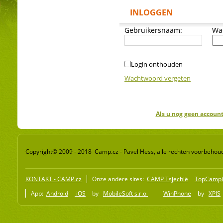
INLOGGEN
Gebruikersnaam:
Wa
Login onthouden
Wachtwoord vergeten
Als u nog geen account
Copyright© 2009 - 2018 Camp.cz - Pavel Hess, alle rechten voorbehou
KONTAKT - CAMP.cz
Onze andere sites:
CAMP Tsjechië
TopCampi
App:
Android
iOS
by
MobileSoft s.r.o
WinPhone
by
XPIS