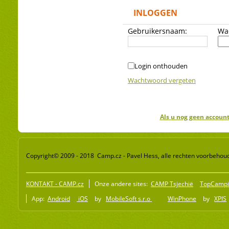
INLOGGEN
Gebruikersnaam:
Wa
Login onthouden
Wachtwoord vergeten
Als u nog geen account
Copyright© 2009 - 2018 Camp.cz - Pavel Hess, alle rechten voorbehou
KONTAKT - CAMP.cz
Onze andere sites:
CAMP Tsjechië
TopCampi
App:
Android
iOS
by
MobileSoft s.r.o
WinPhone
by
XPIS