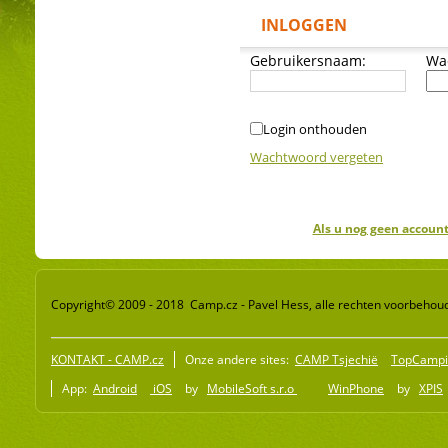
INLOGGEN
Gebruikersnaam:
Wa
Login onthouden
Wachtwoord vergeten
Als u nog geen account
Copyright© 2009 - 2018 Camp.cz - Pavel Hess, alle rechten voorbehou
KONTAKT - CAMP.cz
Onze andere sites:
CAMP Tsjechië
TopCampi
App:
Android
iOS
by
MobileSoft s.r.o
WinPhone
by
XPIS