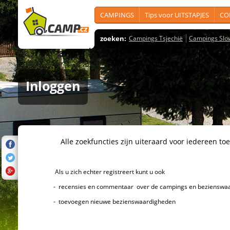
CAMPINGS
Tips voor UITSTAPJES
CO
zoeken:
Campings Tsjechië
Campings Slo
Inloggen
Alle zoekfuncties zijn uiteraard voor iedereen toeg
Als u zich echter registreert kunt u ook
- recensies en commentaar over de campings en bezienswaard
- toevoegen nieuwe bezienswaardigheden