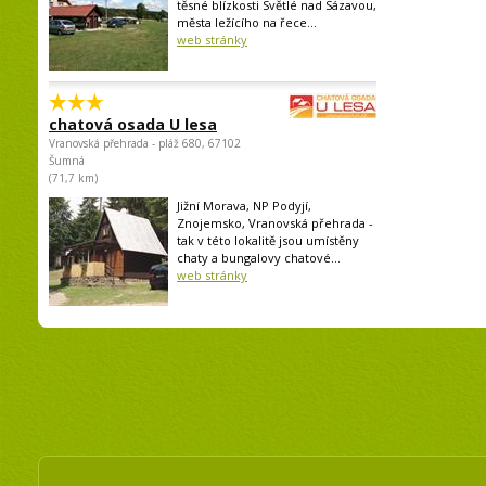
těsné blízkosti Světlé nad Sázavou,
města ležícího na řece...
web stránky
chatová osada U lesa
Vranovská přehrada - pláž 680, 67102
Šumná
(71,7 km)
Jižní Morava, NP Podyjí,
Znojemsko, Vranovská přehrada -
tak v této lokalitě jsou umístěny
chaty a bungalovy chatové...
web stránky