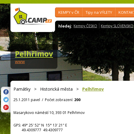
KEMPY v ČR
Tipy na VÝLETY
KONTAK
hledej:
Kempy ČESKO
Kempy SLOVENSKO
Pelhřimov
www
Památky
>
Historická města
>
Pelhřimov
25.1.2011 pavel
/
Počet zobrazení:
200
Masarykovo náměstí 10, 393 01 Pelhřimov
GPS:
49° 25' 52"
N
15° 13' 21"
E
49.4309777 49.4309777