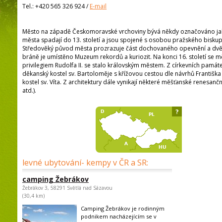
Tel.:
+420 565 326 924
/
E-mail
Město na západě Českomoravské vrchoviny bývá někdy označováno jak
města spadají do 13. století a jsou spojené s osobou pražského biskupa 
Středověký původ města prozrazuje část dochovaného opevnění a dvě b
bráně je umístěno Muzeum rekordů a kuriozit. Na konci 16. století se 
privilegiem Rudolfa II. se stalo královským městem. Z církevních památ
děkanský kostel sv. Bartoloměje s křížovou cestou dle návrhů Františka
kostel sv. Víta. Z architektury dále vynikají některé měšťanské renes
atd.).
?
levné ubytování- kempy v ČR a SR:
camping Žebrákov
Žebrákov 3, 58291 Světlá nad Sázavou
(30,4 km)
Camping Žebrákov je rodinným
podnikem nacházejícím se v