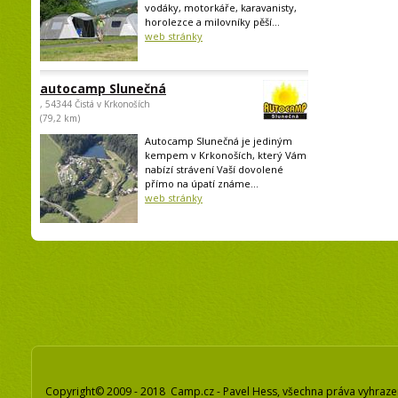
vodáky, motorkáře, karavanisty,
horolezce a milovníky pěší...
web stránky
autocamp Slunečná
, 54344 Čistá v Krkonoších
(79,2 km)
Autocamp Slunečná je jediným
kempem v Krkonoších, který Vám
nabízí strávení Vaší dovolené
přímo na úpatí známe...
web stránky
Copyright© 2009 - 2018 Camp.cz - Pavel Hess, všechna práva vyhraz