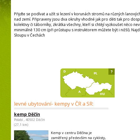
Přijďte se podívat a užít si lezení v korunách stromů na různých lanovýc
nad zemí. Připraveny jsou dva okruhy vhodné jak pro děti tak pro dospěl
kolektivy či táborníky, zkrátka všechny, kteří si chtějí vyzkoušet něco n
minimálně 130 cm (při průstupu s instruktorem můžete být i nižší). Najd
Sloupu v Čechách
?
levné ubytování- kempy v ČR a SR:
kemp Děčín
Polabí , 40502 Děčín
(27,1 km)
Kemp v centru Děčína je
zaměřený především na cyklisty,