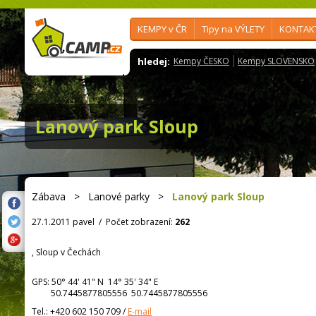
KEMPY v ČR
Tipy na VÝLETY
KONTAK
hledej:
Kempy ČESKO
Kempy SLOVENSKO
Lanový park Sloup
Zábava
>
Lanové parky
>
Lanový park Sloup
27.1.2011 pavel
/
Počet zobrazení:
262
, Sloup v Čechách
GPS:
50° 44' 41"
N
14° 35' 34"
E
50.7445877805556 50.7445877805556
Tel.:
+420 602 150 709
/
E-mail