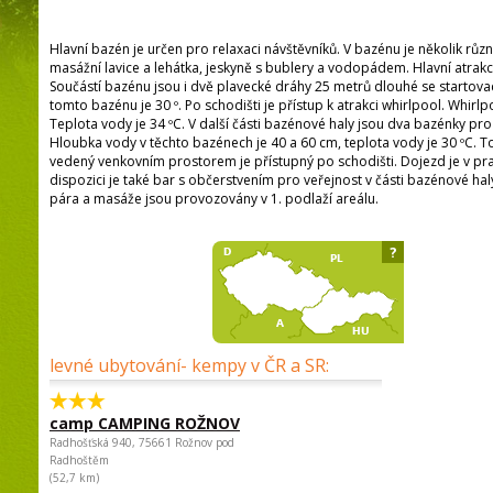
Hlavní bazén je určen pro relaxaci návštěvníků. V bazénu je několik různ
masážní lavice a lehátka, jeskyně s bublery a vodopádem. Hlavní atrakc
Součástí bazénu jsou i dvě plavecké dráhy 25 metrů dlouhé se startova
tomto bazénu je 30 º. Po schodišti je přístup k atrakci whirlpool. Whirl
Teplota vody je 34 ºC. V další části bazénové haly jsou dva bazénky pr
Hloubka vody v těchto bazénech je 40 a 60 cm, teplota vody je 30 ºC.
vedený venkovním prostorem je přístupný po schodišti. Dojezd je v pr
dispozici je také bar s občerstvením pro veřejnost v části bazénové haly
pára a masáže jsou provozovány v 1. podlaží areálu.
?
levné ubytování- kempy v ČR a SR:
camp CAMPING ROŽNOV
Radhošťská 940, 75661 Rožnov pod
Radhoštěm
(52,7 km)