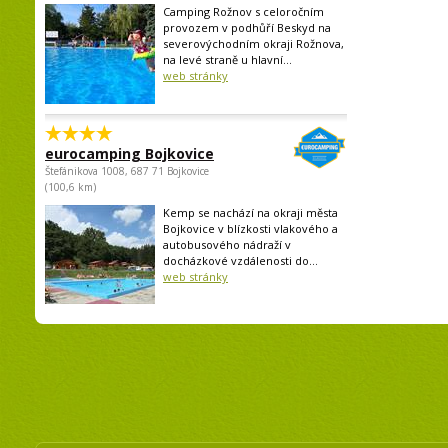
Camping Rožnov s celoročním
provozem v podhůří Beskyd na
severovýchodním okraji Rožnova,
na levé straně u hlavní...
web stránky
eurocamping Bojkovice
Štefánikova 1008, 687 71 Bojkovice
(100,6 km)
Kemp se nachází na okraji města
Bojkovice v blízkosti vlakového a
autobusového nádraží v
docházkové vzdálenosti do...
web stránky