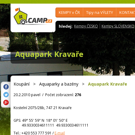
KEMPY v ČR
Tipy na VÝLETY
KONTAK
hledej:
Kempy ČESKO
Kempy SLOVENSKO
Aquapark Kravaře
Koupání
>
Aquaparky a bazény
>
Aquapark Kravaře
20.2.2010 pavel
/
Počet zobrazení:
276
Kostelní 2075/28b, 747 21 Kravaře
GPS:
49° 55' 59"
N
18° 01' 50"
E
49.9330034611111 49.9330034611111
Tel.:
+420 553 777 591
/
E-mail